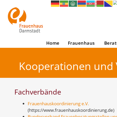
Zum
Inhalt
springen
Home
Frauenhaus
Bera
Kooperationen und
Fachverbände
Frauenhauskoordinierung e.V.
(https://www.frauenhauskoordinierung.de)
Bundesverband Frauenberatungsstellen und