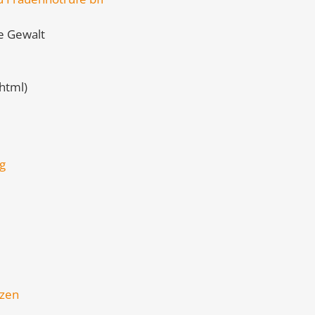
e Gewalt
html)
g
tzen